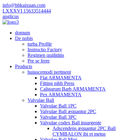
info@hbkaixuan.com
LXXXVI 15633514444
anglicus
domum
De nobis
turba Profile
Instructio Factory
Regimen quālitātis
Pre se ferre
Products
huiuscemodi pertinent
Flat ARMAMENTA
Fitting nibh Press
Caligarum Barb ARMAMENTA
Pex ARMAMENTA
Valvulae Ball
Valvulae Ball 1PC
Valvulae Ball æquantur 2PC
Valvulae Ball 3PC
Valvulae codex Ball insurgente
Adscendens æquantur 2PC Ball
CYMBALON ibi et metus
Valvulae Ball Mini