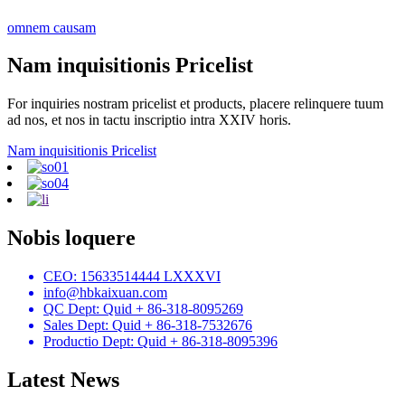
omnem causam
Nam inquisitionis Pricelist
For inquiries nostram pricelist et products, placere relinquere tuum
ad nos, et nos in tactu inscriptio intra XXIV horis.
Nam inquisitionis Pricelist
Nobis loquere
CEO: 15633514444 LXXXVI
info@hbkaixuan.com
QC Dept: Quid + 86-318-8095269
Sales Dept: Quid + 86-318-7532676
Productio Dept: Quid + 86-318-8095396
Latest News