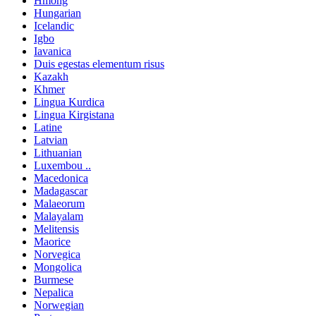
Hmong
Hungarian
Icelandic
Igbo
Iavanica
Duis egestas elementum risus
Kazakh
Khmer
Lingua Kurdica
Lingua Kirgistana
Latine
Latvian
Lithuanian
Luxembou ..
Macedonica
Madagascar
Malaeorum
Malayalam
Melitensis
Maorice
Norvegica
Mongolica
Burmese
Nepalica
Norwegian