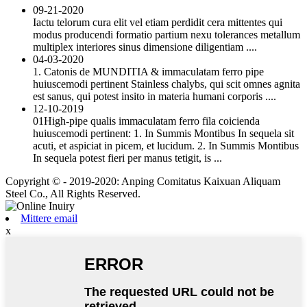
09-21-2020
Iactu telorum cura elit vel etiam perdidit cera mittentes qui
modus producendi formatio partium nexu tolerances metallum
multiplex interiores sinus dimensione diligentiam ....
04-03-2020
1. Catonis de MUNDITIA & immaculatam ferro pipe
huiuscemodi pertinent Stainless chalybs, qui scit omnes agnita
est sanus, qui potest insito in materia humani corporis ....
12-10-2019
01High-pipe qualis immaculatam ferro fila coicienda
huiuscemodi pertinent: 1. In Summis Montibus In sequela sit
acuti, et aspiciat in picem, et lucidum. 2. In Summis Montibus
In sequela potest fieri per manus tetigit, is ...
Copyright © - 2019-2020: Anping Comitatus Kaixuan Aliquam
Steel Co., All Rights Reserved.
Mittere email
x