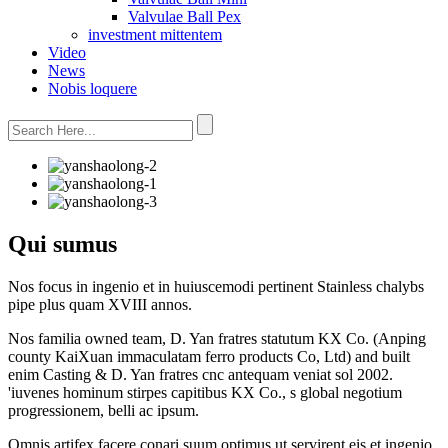
Valvulae Ball Pex
investment mittentem
Video
News
Nobis loquere
Qui sumus
Nos focus in ingenio et in huiuscemodi pertinent Stainless chalybs
pipe plus quam XVIII annos.
Nos familia owned team, D. Yan fratres statutum KX Co. (Anping
county KaiXuan immaculatam ferro products Co, Ltd) and built
enim Casting & D. Yan fratres cnc antequam veniat sol 2002.
'iuvenes hominum stirpes capitibus KX Co., s global negotium
progressionem, belli ac ipsum.
Omnis artifex facere conari suum optimus ut servirent eis et ingenio