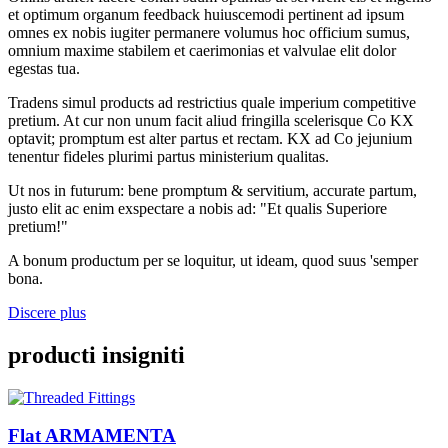
et optimum organum feedback huiuscemodi pertinent ad ipsum
omnes ex nobis iugiter permanere volumus hoc officium sumus,
omnium maxime stabilem et caerimonias et valvulae elit dolor
egestas tua.
Tradens simul products ad restrictius quale imperium competitive
pretium. At cur non unum facit aliud fringilla scelerisque Co KX
optavit; promptum est alter partus et rectam. KX ad Co jejunium
tenentur fideles plurimi partus ministerium qualitas.
Ut nos in futurum: bene promptum & servitium, accurate partum,
justo elit ac enim exspectare a nobis ad: "Et qualis Superiore
pretium!"
A bonum productum per se loquitur, ut ideam, quod suus 'semper
bona.
Discere plus
producti insigniti
Flat ARMAMENTA