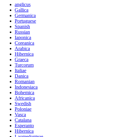
anglicus
Gallica
Germanica
Portuguese
Spanish
Russian
Iaponica
Coreanica
Arabica
Hibernica
Graeca
Turcorum
Italiae
Danica
Romanian
Indonesiaca
Bohemica
Africanica
Swedish
Poloniae
Vasca
Catalana
Esperanto
Hibernica
Laomedonteae