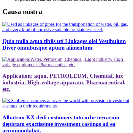
Causa nostra
Quia nulla aqua tibiis uti Linkages olei Vestibulum
Diver omnibusque aptum alimentum.
Application: aqua, PETROLEUM, Chemical, lux
industria, High-voltage apparatu, Pharmaceutical,
etc.
Albatron KX dedi customers toto orbe terrarum
depictam exactissime investment castings ad ea
accommodabat.