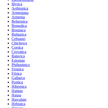
Illyrica
Aethiopica
Armeniana
Armenia
Belarusica
Bengalica
Bosniaca
Bulgarica
Cebuano
Chichewa
Corsica
Crovatica
Batavica
Estonian
Philippinica
Fennica
Frisica
Gallaeca
Pontica
Hibernica
Haitian
Hausa
Hawaiian
Hebraica