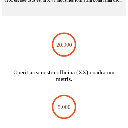
Hoc est late usus est in XVI industries formatam bona fama usor.
20,000
Operit area nostra officina (XX) quadratum
metris.
5,000