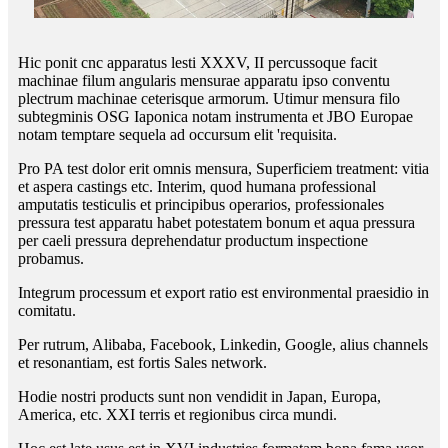
Hic ponit cnc apparatus lesti XXXV, II percussoque facit
machinae filum angularis mensurae apparatu ipso conventu
plectrum machinae ceterisque armorum. Utimur mensura filo
subtegminis OSG Iaponica notam instrumenta et JBO Europae
notam temptare sequela ad occursum elit 'requisita.
Pro PA test dolor erit omnis mensura, Superficiem treatment: vitia
et aspera castings etc. Interim, quod humana professional
amputatis testiculis et principibus operarios, professionales
pressura test apparatu habet potestatem bonum et aqua pressura
per caeli pressura deprehendatur productum inspectione
probamus.
Integrum processum et export ratio est environmental praesidio in
comitatu.
Per rutrum, Alibaba, Facebook, Linkedin, Google, alius channels
et resonantiam, est fortis Sales network.
Hodie nostri products sunt non vendidit in Japan, Europa,
America, etc. XXI terris et regionibus circa mundi.