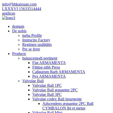
info@hbkaixuan.com
LXXXVI 15633514444
anglicus
domum
De nobis
turba Profile
Instructio Factory
Regimen quālitātis
Pre se ferre
Products
huiuscemodi pertinent
Flat ARMAMENTA
Fitting nibh Press
Caligarum Barb ARMAMENTA
Pex ARMAMENTA
Valvulae Ball
Valvulae Ball 1PC
Valvulae Ball æquantur 2PC
Valvulae Ball 3PC
Valvulae codex Ball insurgente
Adscendens æquantur 2PC Ball
CYMBALON ibi et metus
Valvulae Ball Mini