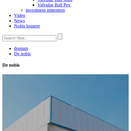
Valvulae Ball Pex
investment mittentem
Video
News
Nobis loquere
domum
De nobis
De nobis