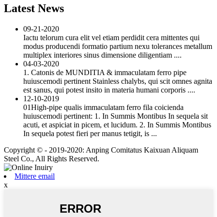
Latest News
09-21-2020
Iactu telorum cura elit vel etiam perdidit cera mittentes qui
modus producendi formatio partium nexu tolerances metallum
multiplex interiores sinus dimensione diligentiam ....
04-03-2020
1. Catonis de MUNDITIA & immaculatam ferro pipe
huiuscemodi pertinent Stainless chalybs, qui scit omnes agnita
est sanus, qui potest insito in materia humani corporis ....
12-10-2019
01High-pipe qualis immaculatam ferro fila coicienda
huiuscemodi pertinent: 1. In Summis Montibus In sequela sit
acuti, et aspiciat in picem, et lucidum. 2. In Summis Montibus
In sequela potest fieri per manus tetigit, is ...
Copyright © - 2019-2020: Anping Comitatus Kaixuan Aliquam
Steel Co., All Rights Reserved.
Mittere email
x