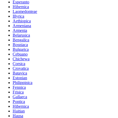
Esperanto
Hibernica
Laomedonteae
Illyrica
Aethiopica
Armeniana
Armenia
Belarusica
Bengalica
Bosniaca
Bulgarica
Cebuano
Chichewa
Corsica
Crovatica
Batavica
Estonian
Philippinica
Fennica
Frisica
Gallaeca
Pontica
Hibernica
Haitian
Hausa