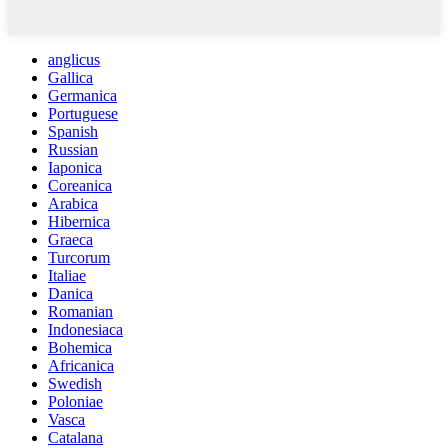
anglicus
Gallica
Germanica
Portuguese
Spanish
Russian
Iaponica
Coreanica
Arabica
Hibernica
Graeca
Turcorum
Italiae
Danica
Romanian
Indonesiaca
Bohemica
Africanica
Swedish
Poloniae
Vasca
Catalana