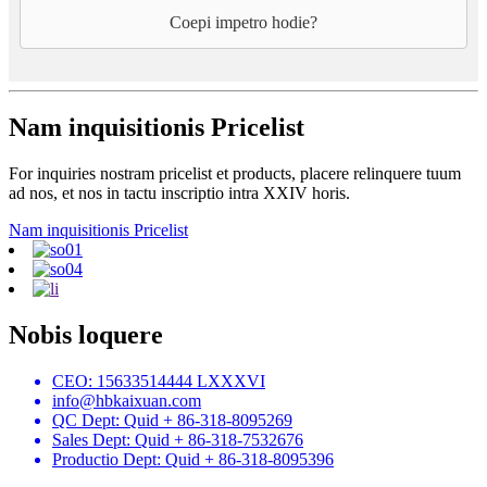
Coepi impetro hodie?
Nam inquisitionis Pricelist
For inquiries nostram pricelist et products, placere relinquere tuum
ad nos, et nos in tactu inscriptio intra XXIV horis.
Nam inquisitionis Pricelist
Nobis loquere
CEO: 15633514444 LXXXVI
info@hbkaixuan.com
QC Dept: Quid + 86-318-8095269
Sales Dept: Quid + 86-318-7532676
Productio Dept: Quid + 86-318-8095396