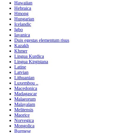
Hawaiian
Hebraica
Hmong
Hungarian
Icelandic
Igbo
Iavanica
Duis egestas elementum risus
Kazakh
Khmer
Lingua Kurdica
Lingua Kirgistana
Latine
Latvian
Lithuanian
Luxembou ..
Macedonica
Madagascar
Malaeorum
Malayalam
Melitensis
Maorice
Norvegica
Mongolica
Burmese